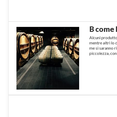
B come 
Alcuni produtto
mentre altri lo
me si saranno ri
piccolezza, con 