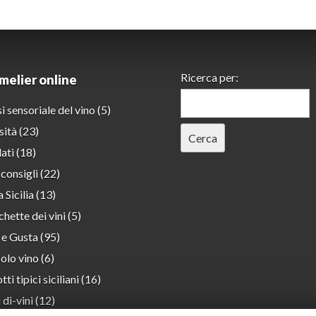
Ricerca per:
mmelier online
i sensoriale del vino
(5)
sità
(23)
lati
(18)
 consigli
(22)
 Sicilia
(13)
chette dei vini
(5)
 e Gusta
(95)
olo vino
(6)
ti tipici siciliani
(16)
 di-vini
(12)