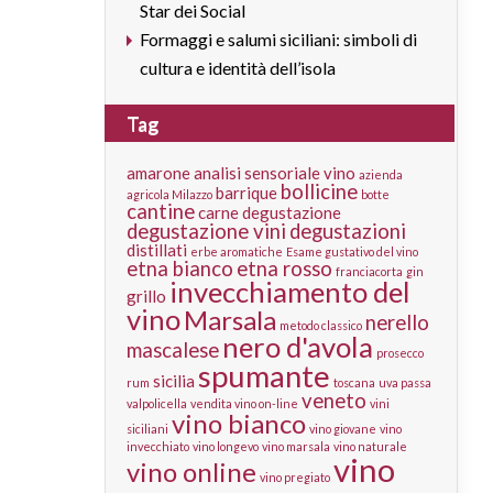
Star dei Social
Formaggi e salumi siciliani: simboli di
cultura e identità dell’isola
Tag
amarone
analisi sensoriale vino
azienda
bollicine
barrique
agricola Milazzo
botte
cantine
carne
degustazione
degustazione vini
degustazioni
distillati
erbe aromatiche
Esame gustativo del vino
etna bianco
etna rosso
franciacorta
gin
invecchiamento del
grillo
vino
Marsala
nerello
metodo classico
nero d'avola
mascalese
prosecco
spumante
sicilia
rum
toscana
uva passa
veneto
valpolicella
vendita vino on-line
vini
vino bianco
siciliani
vino giovane
vino
invecchiato
vino longevo
vino marsala
vino naturale
vino
vino online
vino pregiato