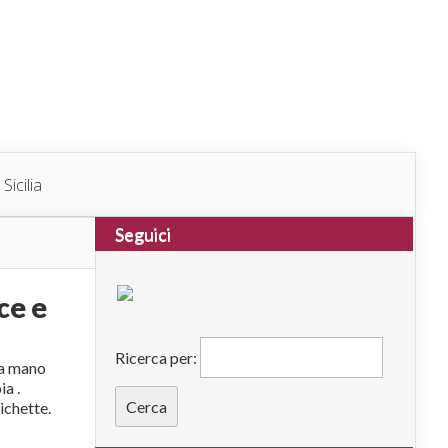
Sicilia
Seguici
ce e
Ricerca per:
la mano
a .
ichette.