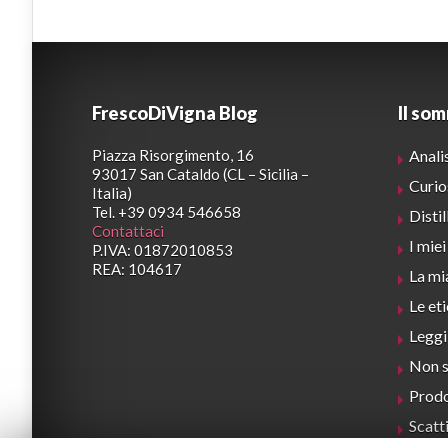
FrescoDiVigna Blog
Il so
Piazza Risorgimento, 16
Analis
93017 San Cataldo (CL – Sicilia –
Curio
Italia)
Tel. +39 0934 546658
Distil
Contattaci
I miei
P.IVA: 01872010853
REA: 104617
La mia
Le eti
Leggi
Non s
Prodot
Scatti